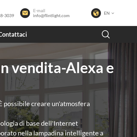
E-mail


EN
28-3039
info@flintlight.com

Contattaci
in vendita-Alexa e
 È possibile creare un'atmosfera
ologia di base dell'Internet
orato nella lampadina intelligente a