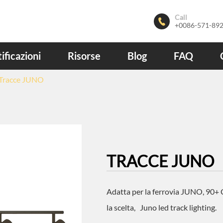
Call

+0086-571-89
ificazioni
Risorse
Blog
FAQ
Tracce JUNO
TRACCE JUNO
Adatta per la ferrovia JUNO, 90+
la scelta, Juno led track lighting.