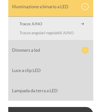
Illuminazione a binario a LED

Tracce JUNO
Tracce angolari regolabili JUNO
Dimmers a led

Luce a clip LED
Lampada da terra a LED