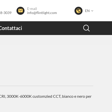
E-mail


EN
28-3039
info@flintlight.com

Contattaci
 CRI, 3000K-6000K customzied CCT, bianco e nero per