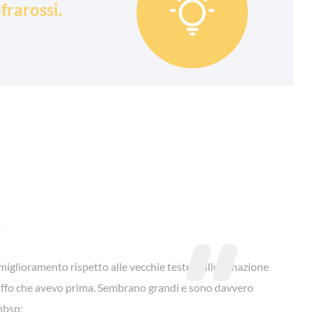

frarossi.

iglioramento rispetto alle vecchie teste di illuminazione
goffo che avevo prima. Sembrano grandi e sono davvero
 nbsp;